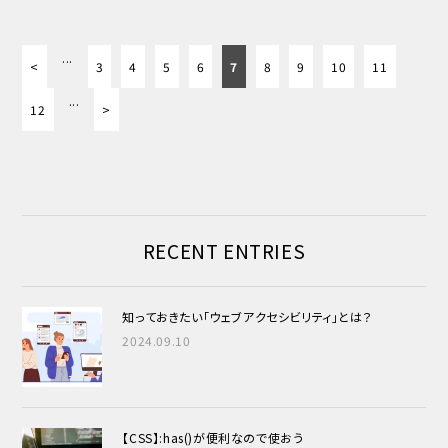
...
<
3
4
5
6
7
8
9
10
11
...
12
>
RECENT ENTRIES
知っておきたい「ウェブアクセシビリティ」とは？
2024.09.10
【CSS】:has()が便利なので使おう