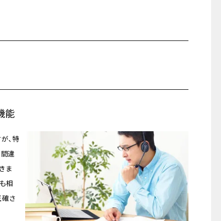
機能
すが、特
、間違
きま
中も相
正確さ