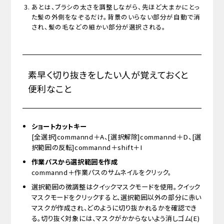
あとは、ブラシの太さを調整しながら、先ほど大まかにとっ
た髪の外側をなぞるだけ。背景のいらない部分が自動で消
され、髪の毛などの細かい部分が選択される。
素早く切り抜きをしたい人が覚えておくと
便利なこと
ショートカットキー
[全選択]commannd＋A、[選択解除]commannd＋D、[選
択範囲の反転]commannd＋shift＋I
作業パスから選択範囲を作成
commannd＋作業パスのサムネイルをクリック。
選択範囲の微調整はクイックマスクモードを使用。クイック
マスクモードをクリックすると、選択範囲以外の部分に赤い
マスクが作成され、どのように切り抜かれるかを確認でき
る。切り抜く対象には、マスクがかからないよう消しゴム(E)